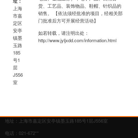
址：
货、工艺品、装饰物品、鞋帽、针织品的
上海
销售。 【依法须经批准的项目，经相关部
市嘉
门批准后方可开展经营活动】
定区
安亭
如若转载，请注明出处：
镇墨
http://www.jyljxdd.com/information.html
玉路
185
号1
层
J556
室
地址：上海市嘉定区安亭镇墨玉路185号1层J556室
电话：021-672**